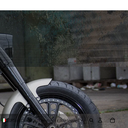
EUR
Selettore dell'area geografica e della lingua
/
IT