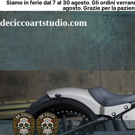
Siamo in ferie dal 7 al 30 agosto. Gli ordini verran
agosto. Grazie per la pazien
deciccoartstudio.com