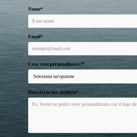
Nome*
Email*
Cosa vuoi personalizzare?*
Descrivi la tua richiesta*