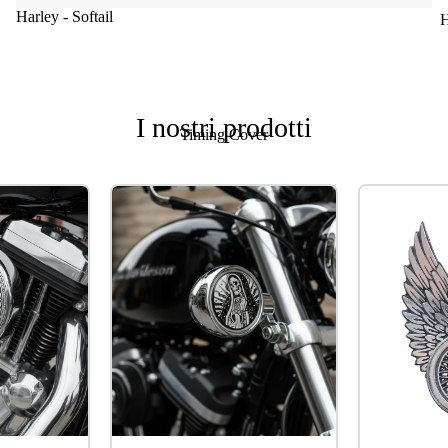
Harley - Softail
H
I nostri prodotti
Timing Cover