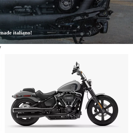
made italiano!
y
Harley - Softail
H