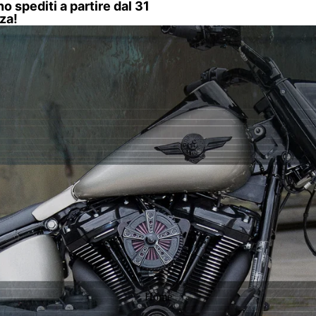
no spediti a partire dal 31
za!
Home