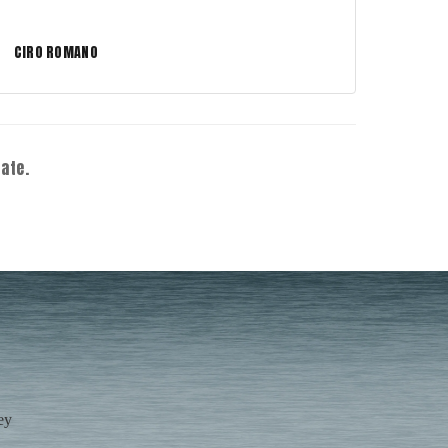
CIRO ROMANO
ate.
ey