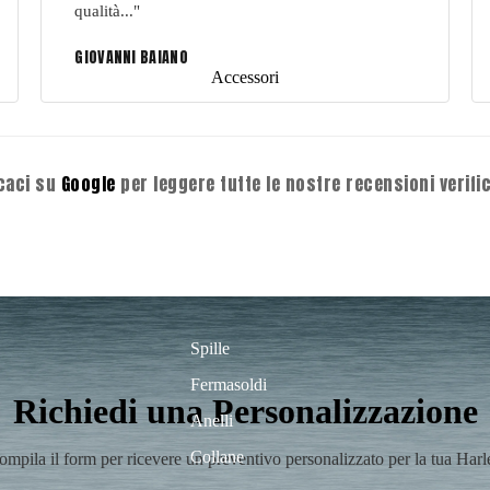
qualità..."
GIOVANNI BAIANO
Accessori
caci su
Google
per leggere tutte le nostre recensioni verific
Spille
Fermasoldi
Richiedi una Personalizzazione
Anelli
Collane
ompila il form per ricevere un preventivo personalizzato per la tua Harl