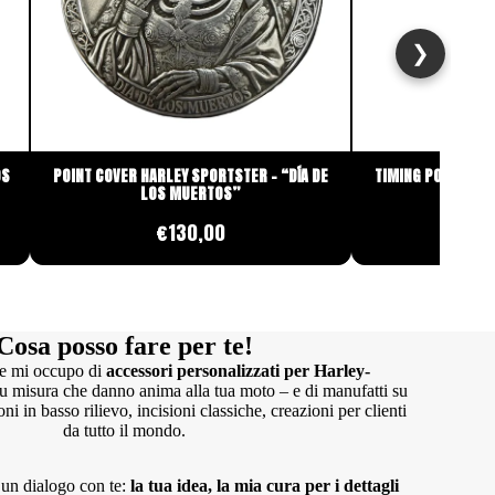
❯
OS
POINT COVER HARLEY SPORTSTER – “DÍA DE
TIMING POINT COVE
LOS MUERTOS”
€130,00
€
Cosa posso fare per te!
 e mi occupo di
accessori personalizzati per Harley-
su misura che danno anima alla tua moto – e di manufatti su
 in basso rilievo, incisioni classiche, creazioni per clienti
da tutto il mondo.
 un dialogo con te:
la tua idea, la mia cura per i dettagli